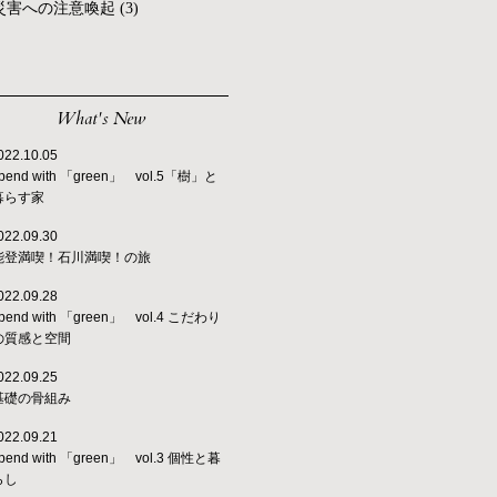
災害への注意喚起
(3)
What's New
022.10.05
pend with 「green」 vol.5「樹」と
暮らす家
022.09.30
能登満喫！石川満喫！の旅
022.09.28
pend with 「green」 vol.4 こだわり
の質感と空間
022.09.25
基礎の骨組み
022.09.21
pend with 「green」 vol.3 個性と暮
らし