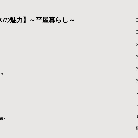
スの魅力】～平屋暮らし～
D
E
S
の
縁～