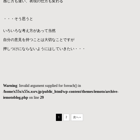
感じ方も違い、表現の仕方も変わる
・・・そう思うと
いろいろな考え方があって当然
自分の意見を持つことは大切なことですが
押しつけにならないようにはしていきたい・・・
Warning
: Invalid argument supplied for foreach() in
/home/x55x/x55x.xsrv.jp/public_html/wp-content/themes/iemoto/archive-
iemotoblog.php
on line
29
1
2
次へ »