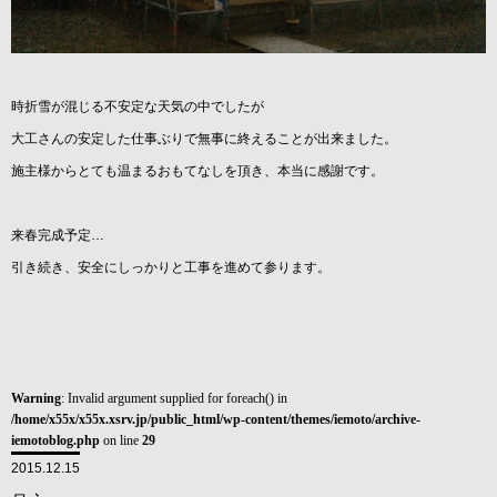
時折雪が混じる不安定な天気の中でしたが
大工さんの安定した仕事ぶりで無事に終えることが出来ました。
施主様からとても温まるおもてなしを頂き、本当に感謝です。
来春完成予定…
引き続き、安全にしっかりと工事を進めて参ります。
Warning
: Invalid argument supplied for foreach() in
/home/x55x/x55x.xsrv.jp/public_html/wp-content/themes/iemoto/archive-
iemotoblog.php
on line
29
2015.12.15