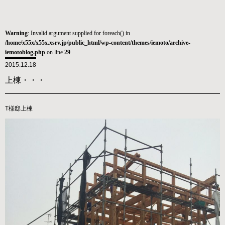
Warning
: Invalid argument supplied for foreach() in
/home/x55x/x55x.xsrv.jp/public_html/wp-content/themes/iemoto/archive-
iemotoblog.php
on line
29
2015.12.18
上棟・・・
T様邸上棟