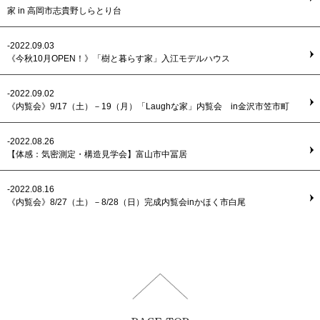
家 in 高岡市志貴野しらとり台
-2022.09.03
《今秋10月OPEN！》「樹と暮らす家」入江モデルハウス
-2022.09.02
《内覧会》9/17（土）－19（月）「Laughな家」内覧会 in金沢市笠市町
-2022.08.26
【体感：気密測定・構造見学会】富山市中冨居
-2022.08.16
《内覧会》8/27（土）－8/28（日）完成内覧会inかほく市白尾