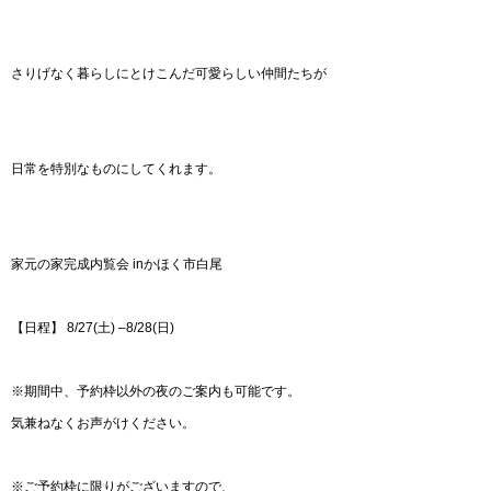
さりげなく暮らしにとけこんだ可愛らしい仲間たちが
日常を特別なものにしてくれます。
家元の家完成内覧会 inかほく市白尾
【日程】 8/27(土) –8/28(日)
※期間中、予約枠以外の夜のご案内も可能です。
気兼ねなくお声がけください。
※ご予約枠に限りがございますので、